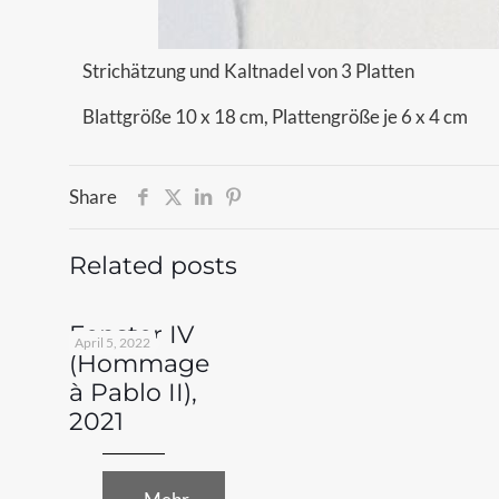
Strichätzung und Kaltnadel von 3 Platten
Blattgröße 10 x 18 cm, Plattengröße je 6 x 4 cm
Share
Related posts
Fenster IV
April 5, 2022
(Hommage
à Pablo II),
2021