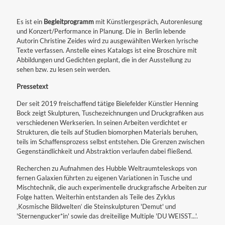
Es ist ein
Begleitprogramm
mit Künstlergespräch, Autorenlesung
und Konzert/Performance in Planung. Die in Berlin lebende
Autorin Christine Zeides wird zu ausgewählten Werken lyrische
Texte verfassen. Anstelle eines Katalogs ist eine Broschüre mit
Abbildungen und Gedichten geplant, die in der Ausstellung zu
sehen bzw. zu lesen sein werden.
Pressetext
Der seit 2019 freischaffend tätige Bielefelder Künstler Henning
Bock zeigt Skulpturen, Tuschezeichnungen und Druckgrafiken aus
verschiedenen Werkserien. In seinen Arbeiten verdichtet er
Strukturen, die teils auf Studien biomorphen Materials beruhen,
teils im Schaffensprozess selbst entstehen. Die Grenzen zwischen
Gegenständlichkeit und Abstraktion verlaufen dabei fließend.
Recherchen zu Aufnahmen des Hubble Weltraumteleskops von
fernen Galaxien führten zu eigenen Variationen in Tusche und
Mischtechnik, die auch experimentelle druckgrafische Arbeiten zur
Folge hatten. Weiterhin entstanden als Teile des Zyklus
‚Kosmische Bildwelten‘ die Steinskulpturen 'Demut' und
'Sternengucker*in' sowie das dreiteilige Multiple 'DU WEISST...'.