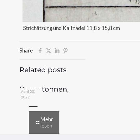
Strichätzung und Kaltnadel 11,8 x 15,8 cm
Share
Related posts
Regentonnen,
April 20,
1978
2022
Mehr
lesen