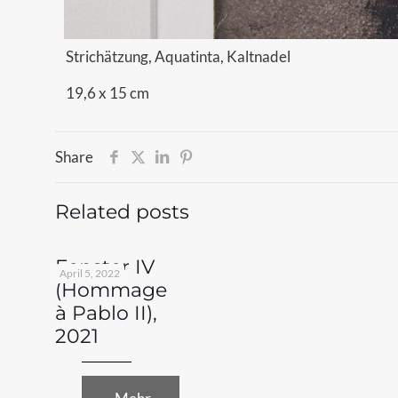
Strichätzung, Aquatinta, Kaltnadel
19,6 x 15 cm
Share
Related posts
Fenster IV
April 5, 2022
(Hommage
à Pablo II),
2021