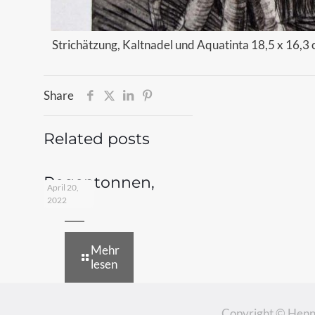
Strichätzung, Kaltnadel und Aquatinta 18,5 x 16,3
Share
Related posts
Regentonnen,
April 20,
1978
2022
Mehr
lesen
Copyright © Henn