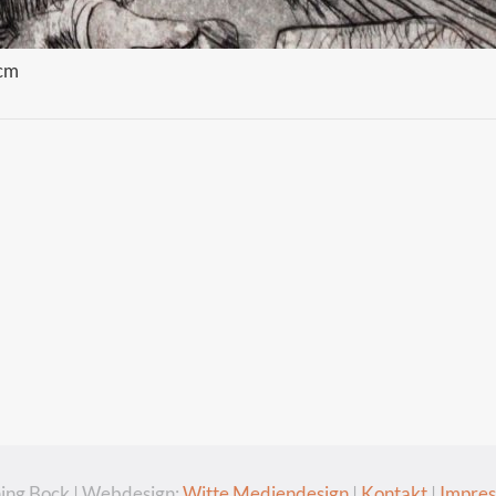
 cm
ing Bock | Webdesign:
Witte Mediendesign
|
Kontakt
|
Impre